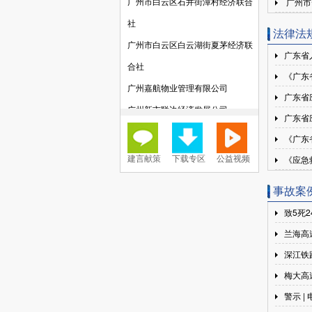
广州市
社
法律法
广州市白云区白云湖街夏茅经济联
广东省
合社
《广东
广州嘉航物业管理有限公司
广东省
广州新市联边经济发展公司
广东省
广州市白云区鹤龙街黄边经济联合
《广东
社
《应急
建言献策
下载专区
公益视频
广州唯爱康综合门诊部有限公司
广州市白云区江高镇两上村经济联
事故案
合社
致5死
广东萝薇化妆品股份有限公司
兰海高速
广州嘉发物业管理有限公司
深江铁
广州市兴锵实业有限公司
梅大高
警示 
广州宇泓文化传播有限公司