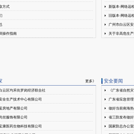
取方式
新版本-网络远
们
旧版本-网络远
总
广州市白云区安
训操作指南
关于非高危生产
家
安全要闻
更多》
白云区均禾街罗岗经济联合社
《广东省自然灾
安全生产技术中心有限公司
广东省应急管理
蓝房地产有限公司
做好当前南海热
尚丝服饰有限公司
省三防发布做好
宝康医药生物科技有限公司
国家防总办公室