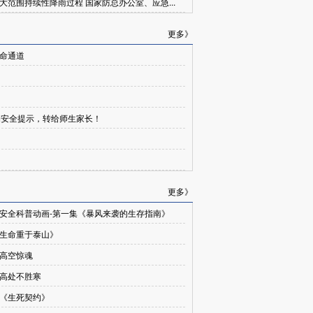
大范围持续性降雨过程 国家防总办公室、应急...
更多》
命通道
期安全提示，转给师生家长！
更多》
安全科普动画-第一集《暴风来袭的生存指南》
生命重于泰山》
高空惊魂
高处不胜寒
《生死契约》