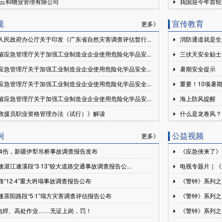
云和物业管理有限公司
我国迎今年首轮
规
宣传教育
更多》
人民政府办公厅关于印发《广东省自然灾害调查评估暂行...
消防通道就是生
省应急管理厅关于加强工业制造业企业使用危险化学品安...
三伏天安全贴士
应急管理厅关于加强工业制造业企业使用危险化学品安全...
暑期安全提示
应急管理厅关于加强工业制造业企业使用危险化学品安全...
重要！10项暑
省应急管理厅关于加强工业制造业企业使用危险化学品安...
海上防风提醒
救援员职业资格管理办法（试行）》解读
什么是龙卷风？
例
公益视频
更多》
24伤，新疆伊犁吊桥事故调查报告发布
《应急侠来了》
湛江遂溪段“3·13”较大道路交通事故调查报告公...
电视专题片｜《
路“12·4”重大坍塌事故调查报告公布
《警钟》系列之
速茶阳路段“5·1”塌方灾害调查评估报告公布
《警钟》系列之
| 电焊、高处作业……无证上岗，罚！
《警钟》系列之