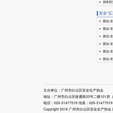
国务院
广州溢昇网络工程安装有限公司
广州白云马岗工贸发展公司
安全“五
广州巽伟仓储服务有限公司
图说-
广州凯铂物业有限公司
图说-
广州市石井张村经济发展公司
图说-
广州变色龙包装制品有限公司
图说-
广州市凰岗经济发展有限公司
图说-
广州市云和物业管理有限公司
图说-
广州市宝康医药生物科技有限公司
广州市尚丝服饰有限公司
广州中蓝房地产有限公司
广州市白云区均禾街罗岗经济联合
主办单位：广州市白云区安全生产协会
地址：广州市白云区政通路33号二楼101房（
社
电话：020-31477519 传真：020-31477519
广东省安全生产技术中心有限公司
Copyright 2016 广州市白云区安全生
会员单位：